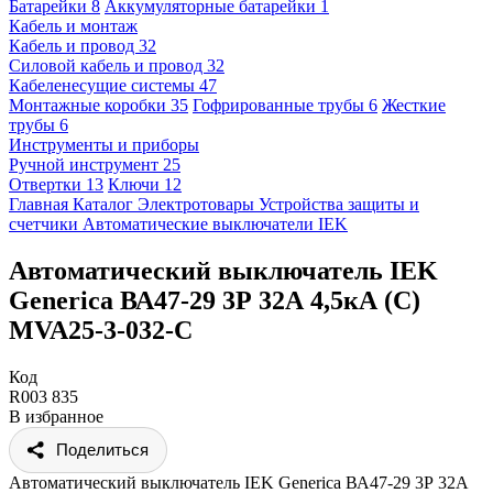
Батарейки
8
Аккумуляторные батарейки
1
Кабель и монтаж
Кабель и провод
32
Силовой кабель и провод
32
Кабеленесущие системы
47
Монтажные коробки
35
Гофрированные трубы
6
Жесткие
трубы
6
Инструменты и приборы
Ручной инструмент
25
Отвертки
13
Ключи
12
Главная
Каталог
Электротовары
Устройства защиты и
счетчики
Автоматические выключатели
IEK
Автоматический выключатель IEK
Generica ВА47-29 3Р 32А 4,5кА (С)
MVA25-3-032-C
Код
R003 835
В избранное
Поделиться
Автоматический выключатель IEK Generica ВА47-29 3Р 32А