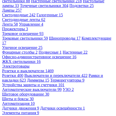
светильники
88
Настенные светильники
218
Настольные
лампы
33
Точечные светильники
304
Подсветки
25
Лампы
257
Светодиодные
242
Галогенные
15
Светодиодные ленты
62
Лента
58
Управление
4
Прожекторы
3
Трековое освещение
93
Трековые светильники
59
Шинопроводы
17
Комплектующие
17
Уличное освещение
25
Фонарные столбы
2
Подвесные
1
Настенные
22
Офисно-административное освещение
16
ЖКХ светильники
16
Электротовары
Розетки и выключатели
1469
Розетки
400
Выключатели и переключатели
422
Рамки и
накладки
623
Диммеры
15
Терморегуляторы
9
Устройства защиты и счетчики
101
Автоматические выключатели
99
УЗО
2
Щитовое оборудование
30
Щиты и боксы
30
Автоматизация
10
Датчики движения
9
Датчики освещённости
1
Элементы питания
9