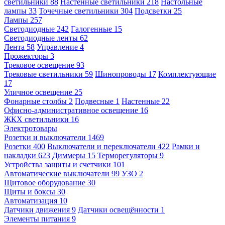
светильники
88
Настенные светильники
218
Настольные
лампы
33
Точечные светильники
304
Подсветки
25
Лампы
257
Светодиодные
242
Галогенные
15
Светодиодные ленты
62
Лента
58
Управление
4
Прожекторы
3
Трековое освещение
93
Трековые светильники
59
Шинопроводы
17
Комплектующие
17
Уличное освещение
25
Фонарные столбы
2
Подвесные
1
Настенные
22
Офисно-административное освещение
16
ЖКХ светильники
16
Электротовары
Розетки и выключатели
1469
Розетки
400
Выключатели и переключатели
422
Рамки и
накладки
623
Диммеры
15
Терморегуляторы
9
Устройства защиты и счетчики
101
Автоматические выключатели
99
УЗО
2
Щитовое оборудование
30
Щиты и боксы
30
Автоматизация
10
Датчики движения
9
Датчики освещённости
1
Элементы питания
9