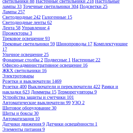
светильники
88
Настенные светильники
218
Настольные
лампы
33
Точечные светильники
304
Подсветки
25
Лампы
257
Светодиодные
242
Галогенные
15
Светодиодные ленты
62
Лента
58
Управление
4
Прожекторы
3
Трековое освещение
93
Трековые светильники
59
Шинопроводы
17
Комплектующие
17
Уличное освещение
25
Фонарные столбы
2
Подвесные
1
Настенные
22
Офисно-административное освещение
16
ЖКХ светильники
16
Электротовары
Розетки и выключатели
1469
Розетки
400
Выключатели и переключатели
422
Рамки и
накладки
623
Диммеры
15
Терморегуляторы
9
Устройства защиты и счетчики
101
Автоматические выключатели
99
УЗО
2
Щитовое оборудование
30
Щиты и боксы
30
Автоматизация
10
Датчики движения
9
Датчики освещённости
1
Элементы питания
9