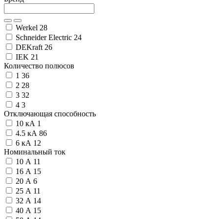
Werkel
28
Schneider Electric
24
DEKraft
26
IEK
21
Количество полюсов
1
36
2
28
3
32
4
3
Отключающая способность
10 кА
1
4.5 кА
86
6 кА
12
Номинальный ток
10 А
11
16 А
15
20 А
6
25 А
11
32 А
14
40 А
15