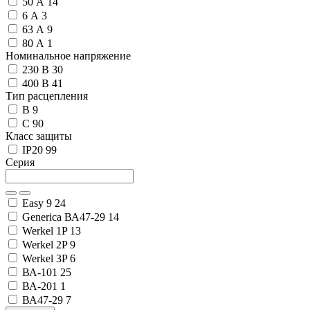
50 А
14
6 А
3
63 А
9
80 А
1
Номинальное напряжение
230 В
30
400 В
41
Тип расцепления
B
9
C
90
Класс защиты
IP20
99
Серия
Easy 9
24
Generica ВА47-29
14
Werkel 1P
13
Werkel 2P
9
Werkel 3P
6
ВА-101
25
ВА-201
1
ВА47-29
7