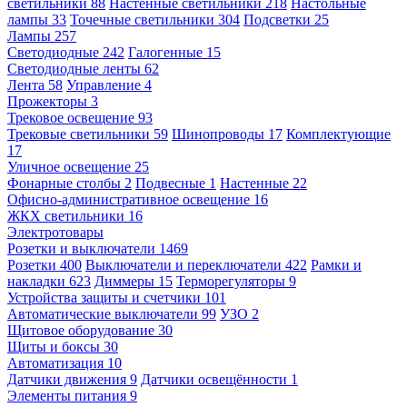
светильники
88
Настенные светильники
218
Настольные
лампы
33
Точечные светильники
304
Подсветки
25
Лампы
257
Светодиодные
242
Галогенные
15
Светодиодные ленты
62
Лента
58
Управление
4
Прожекторы
3
Трековое освещение
93
Трековые светильники
59
Шинопроводы
17
Комплектующие
17
Уличное освещение
25
Фонарные столбы
2
Подвесные
1
Настенные
22
Офисно-административное освещение
16
ЖКХ светильники
16
Электротовары
Розетки и выключатели
1469
Розетки
400
Выключатели и переключатели
422
Рамки и
накладки
623
Диммеры
15
Терморегуляторы
9
Устройства защиты и счетчики
101
Автоматические выключатели
99
УЗО
2
Щитовое оборудование
30
Щиты и боксы
30
Автоматизация
10
Датчики движения
9
Датчики освещённости
1
Элементы питания
9