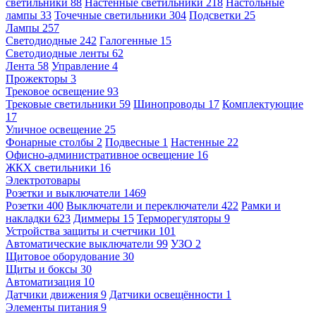
светильники
88
Настенные светильники
218
Настольные
лампы
33
Точечные светильники
304
Подсветки
25
Лампы
257
Светодиодные
242
Галогенные
15
Светодиодные ленты
62
Лента
58
Управление
4
Прожекторы
3
Трековое освещение
93
Трековые светильники
59
Шинопроводы
17
Комплектующие
17
Уличное освещение
25
Фонарные столбы
2
Подвесные
1
Настенные
22
Офисно-административное освещение
16
ЖКХ светильники
16
Электротовары
Розетки и выключатели
1469
Розетки
400
Выключатели и переключатели
422
Рамки и
накладки
623
Диммеры
15
Терморегуляторы
9
Устройства защиты и счетчики
101
Автоматические выключатели
99
УЗО
2
Щитовое оборудование
30
Щиты и боксы
30
Автоматизация
10
Датчики движения
9
Датчики освещённости
1
Элементы питания
9