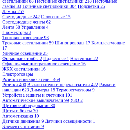
светильники
88
Настенные светильники
218
Настольные
лампы
33
Точечные светильники
304
Подсветки
25
Лампы
257
Светодиодные
242
Галогенные
15
Светодиодные ленты
62
Лента
58
Управление
4
Прожекторы
3
Трековое освещение
93
Трековые светильники
59
Шинопроводы
17
Комплектующие
17
Уличное освещение
25
Фонарные столбы
2
Подвесные
1
Настенные
22
Офисно-административное освещение
16
ЖКХ светильники
16
Электротовары
Розетки и выключатели
1469
Розетки
400
Выключатели и переключатели
422
Рамки и
накладки
623
Диммеры
15
Терморегуляторы
9
Устройства защиты и счетчики
101
Автоматические выключатели
99
УЗО
2
Щитовое оборудование
30
Щиты и боксы
30
Автоматизация
10
Датчики движения
9
Датчики освещённости
1
Элементы питания
9