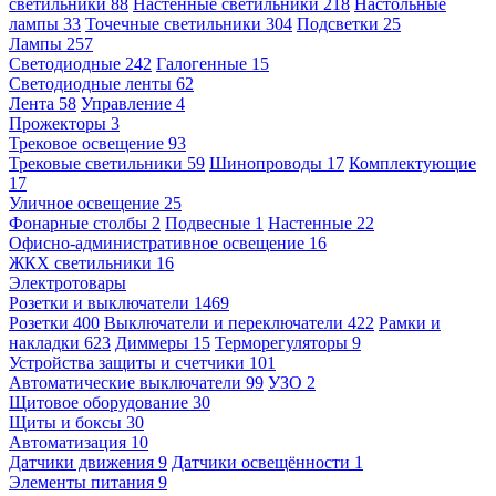
светильники
88
Настенные светильники
218
Настольные
лампы
33
Точечные светильники
304
Подсветки
25
Лампы
257
Светодиодные
242
Галогенные
15
Светодиодные ленты
62
Лента
58
Управление
4
Прожекторы
3
Трековое освещение
93
Трековые светильники
59
Шинопроводы
17
Комплектующие
17
Уличное освещение
25
Фонарные столбы
2
Подвесные
1
Настенные
22
Офисно-административное освещение
16
ЖКХ светильники
16
Электротовары
Розетки и выключатели
1469
Розетки
400
Выключатели и переключатели
422
Рамки и
накладки
623
Диммеры
15
Терморегуляторы
9
Устройства защиты и счетчики
101
Автоматические выключатели
99
УЗО
2
Щитовое оборудование
30
Щиты и боксы
30
Автоматизация
10
Датчики движения
9
Датчики освещённости
1
Элементы питания
9