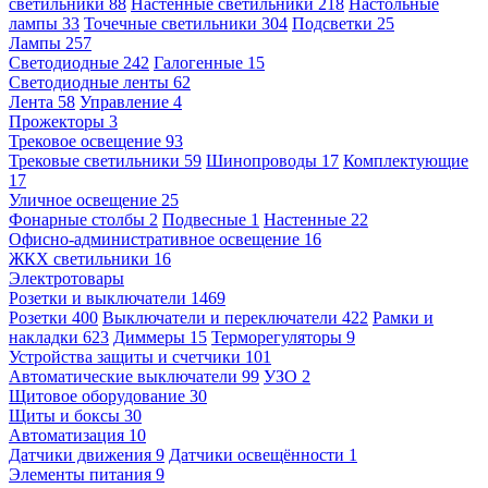
светильники
88
Настенные светильники
218
Настольные
лампы
33
Точечные светильники
304
Подсветки
25
Лампы
257
Светодиодные
242
Галогенные
15
Светодиодные ленты
62
Лента
58
Управление
4
Прожекторы
3
Трековое освещение
93
Трековые светильники
59
Шинопроводы
17
Комплектующие
17
Уличное освещение
25
Фонарные столбы
2
Подвесные
1
Настенные
22
Офисно-административное освещение
16
ЖКХ светильники
16
Электротовары
Розетки и выключатели
1469
Розетки
400
Выключатели и переключатели
422
Рамки и
накладки
623
Диммеры
15
Терморегуляторы
9
Устройства защиты и счетчики
101
Автоматические выключатели
99
УЗО
2
Щитовое оборудование
30
Щиты и боксы
30
Автоматизация
10
Датчики движения
9
Датчики освещённости
1
Элементы питания
9