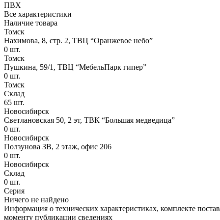
ПВХ
Все характеристики
Наличие товара
Томск
Нахимова, 8, стр. 2​, ТВЦ “Оранжевое небо​”
0
шт.
Томск
Пушкина, 59/1, ТВЦ “МебельПарк гипер”
0
шт.
Томск
Склад
65
шт.
Новосибирск
Светлановская 50, 2 эт, ТВК “Большая медведица”
0
шт.
Новосибирск
Ползунова ЗВ, 2 этаж, офис 206
0
шт.
Новосибирск
Склад
0
шт.
Серия
Ничего не найдено
Информация о технических характеристиках, комплекте поставк
моменту публикации сведениях