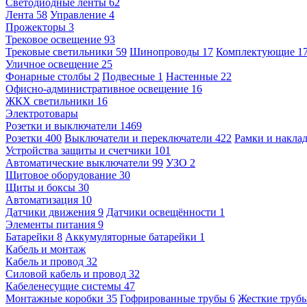
Светодиодные ленты
62
Лента
58
Управление
4
Прожекторы
3
Трековое освещение
93
Трековые светильники
59
Шинопроводы
17
Комплектующие
1
Уличное освещение
25
Фонарные столбы
2
Подвесные
1
Настенные
22
Офисно-административное освещение
16
ЖКХ светильники
16
Электротовары
Розетки и выключатели
1469
Розетки
400
Выключатели и переключатели
422
Рамки и накла
Устройства защиты и счетчики
101
Автоматические выключатели
99
УЗО
2
Щитовое оборудование
30
Щиты и боксы
30
Автоматизация
10
Датчики движения
9
Датчики освещённости
1
Элементы питания
9
Батарейки
8
Аккумуляторные батарейки
1
Кабель и монтаж
Кабель и провод
32
Силовой кабель и провод
32
Кабеленесущие системы
47
Монтажные коробки
35
Гофрированные трубы
6
Жесткие труб