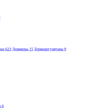
7
дки
623
Диммеры
15
Терморегуляторы
9
ы
6