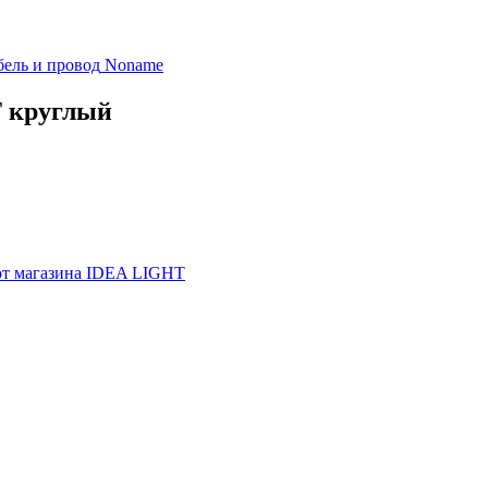
бель и провод
Noname
Т круглый