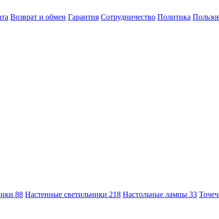
ата
Возврат и обмен
Гарантия
Сотрудничество
Политика
Пользов
ники
88
Настенные светильники
218
Настольные лампы
33
Точеч