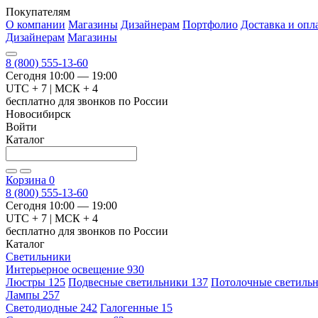
Покупателям
О компании
Магазины
Дизайнерам
Портфолио
Доставка и опл
Дизайнерам
Магазины
8 (800) 555-13-60
Сегодня 10:00 — 19:00
UTC + 7 | МСК + 4
бесплатно для звонков по России
Новосибирск
Войти
Каталог
Корзина
0
8 (800) 555-13-60
Сегодня 10:00 — 19:00
UTC + 7 | МСК + 4
бесплатно для звонков по России
Каталог
Светильники
Интерьерное освещение
930
Люстры
125
Подвесные светильники
137
Потолочные светиль
Лампы
257
Светодиодные
242
Галогенные
15