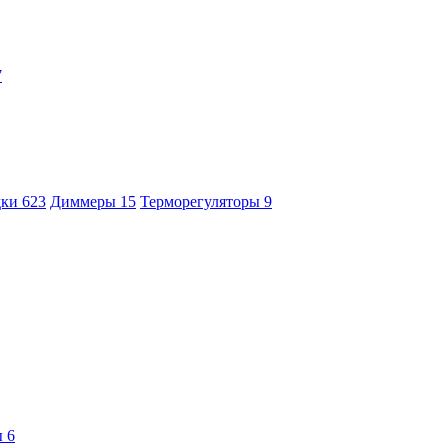
7
дки
623
Диммеры
15
Терморегуляторы
9
ы
6