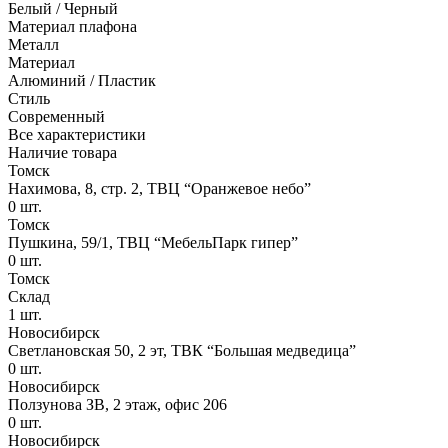
Белый / Черный
Материал плафона
Металл
Материал
Алюминий / Пластик
Стиль
Современный
Все характеристики
Наличие товара
Томск
Нахимова, 8, стр. 2​, ТВЦ “Оранжевое небо​”
0
шт.
Томск
Пушкина, 59/1, ТВЦ “МебельПарк гипер”
0
шт.
Томск
Склад
1
шт.
Новосибирск
Светлановская 50, 2 эт, ТВК “Большая медведица”
0
шт.
Новосибирск
Ползунова ЗВ, 2 этаж, офис 206
0
шт.
Новосибирск