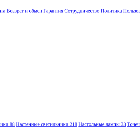
ата
Возврат и обмен
Гарантия
Сотрудничество
Политика
Пользов
ники
88
Настенные светильники
218
Настольные лампы
33
Точеч