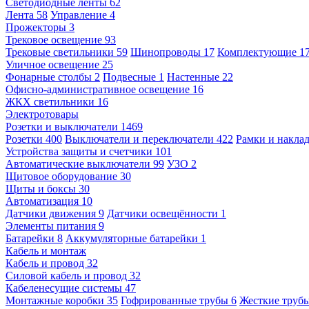
Светодиодные ленты
62
Лента
58
Управление
4
Прожекторы
3
Трековое освещение
93
Трековые светильники
59
Шинопроводы
17
Комплектующие
1
Уличное освещение
25
Фонарные столбы
2
Подвесные
1
Настенные
22
Офисно-административное освещение
16
ЖКХ светильники
16
Электротовары
Розетки и выключатели
1469
Розетки
400
Выключатели и переключатели
422
Рамки и накла
Устройства защиты и счетчики
101
Автоматические выключатели
99
УЗО
2
Щитовое оборудование
30
Щиты и боксы
30
Автоматизация
10
Датчики движения
9
Датчики освещённости
1
Элементы питания
9
Батарейки
8
Аккумуляторные батарейки
1
Кабель и монтаж
Кабель и провод
32
Силовой кабель и провод
32
Кабеленесущие системы
47
Монтажные коробки
35
Гофрированные трубы
6
Жесткие труб